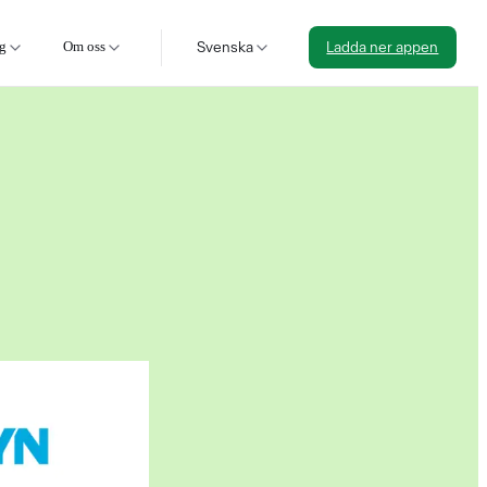
ag
Om oss
Svenska
Ladda ner appen