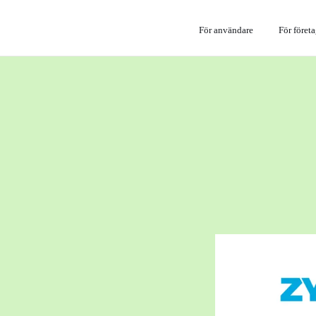
För användare
För föret