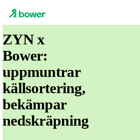
ZYN x
Bower:
uppmuntrar
källsortering,
bekämpar
nedskräpning