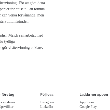
tervinning. För att göra detta
jer för att se till att tomma
tter kan verka förvånande, men
 återvinningsgraden.
Swedish Match samarbetat med
u tydliga
s gör vi återvinning enklare,
r företag
Följ oss
Ladda ner appen
a en demo
Instagram
App Store
öpsvillkor
LinkedIn
Google Play