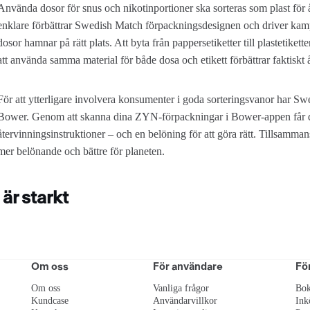
Använda dosor för snus och nikotinportioner ska sorteras som plast för å
enklare förbättrar Swedish Match förpackningsdesignen och driver kampan
dosor hamnar på rätt plats. Att byta från pappersetiketter till plastetike
att använda samma material för både dosa och etikett förbättrar faktiskt
För att ytterligare involvera konsumenter i goda sorteringsvanor har 
Bower. Genom att skanna dina ZYN-förpackningar i Bower-appen får d
återvinningsinstruktioner – och en belöning för att göra rätt. Tillsamman
mer belönande och bättre för planeten.
är starkt
Om oss
För användare
Fö
Om oss
Vanliga frågor
Bok
Kundcase
Användarvillkor
Ink