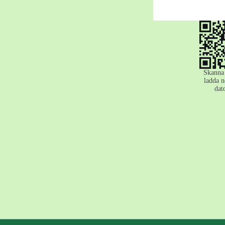
Skanna 
ladda n
dat