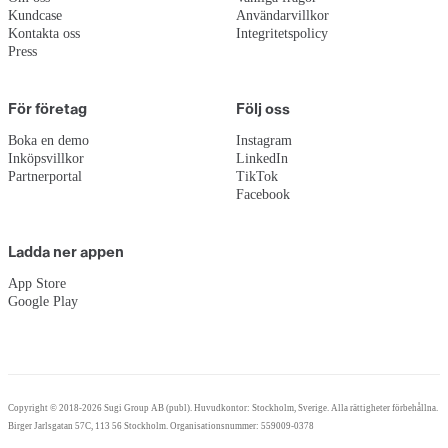
Kundcase
Användarvillkor
Kontakta oss
Integritetspolicy
Press
För företag
Följ oss
Boka en demo
Instagram
Inköpsvillkor
LinkedIn
Partnerportal
TikTok
Facebook
Ladda ner appen
App Store
Google Play
Copyright © 2018-2026 Sugi Group AB (publ). Huvudkontor: Stockholm, Sverige. Alla rättigheter förbehållna.
Birger Jarlsgatan 57C, 113 56 Stockholm. Organisationsnummer: 559009-0378