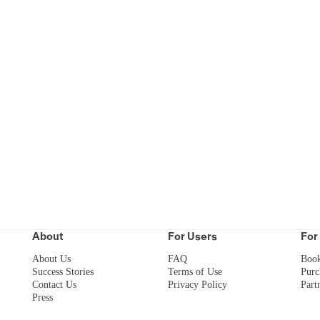
Start your success story
th your consumer can be a challenge. Team up
ke it the right kind and engage your custome
with recycling challenges.
About
For Users
For
Book a demo
About Us
FAQ
Boo
Success Stories
Terms of Use
Purc
Contact Us
Privacy Policy
Part
Press