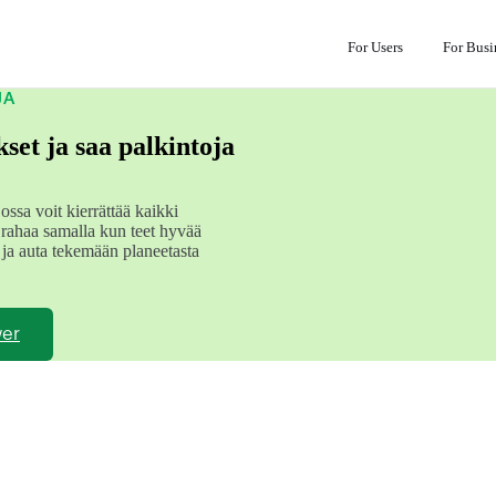
For Users
For Busi
JA
set ja saa palkintoja
ossa voit kierrättää kaikki
t rahaa samalla kun teet hyvää
 ja auta tekemään planeetasta
!
wer