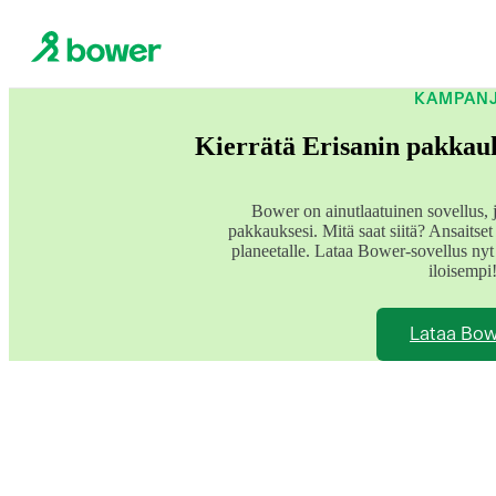
KAMPAN
Kierrätä Erisanin pakkauk
Bower on ainutlaatuinen sovellus, j
pakkauksesi. Mitä saat siitä? Ansaitse
planeetalle. Lataa Bower-sovellus nyt
iloisempi
Lataa Bo