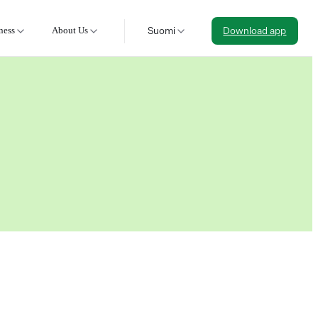
ness
About Us
Suomi
Download app